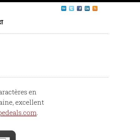
ct
aractères en
aine, excellent
pedeals.com
.