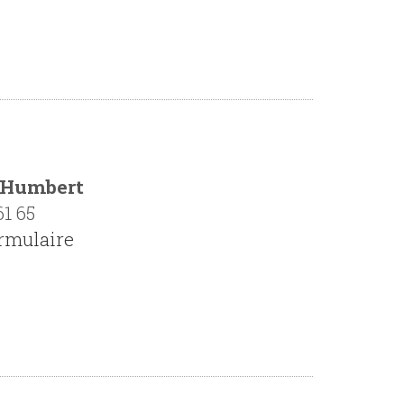
 Humbert
61 65
ormulaire