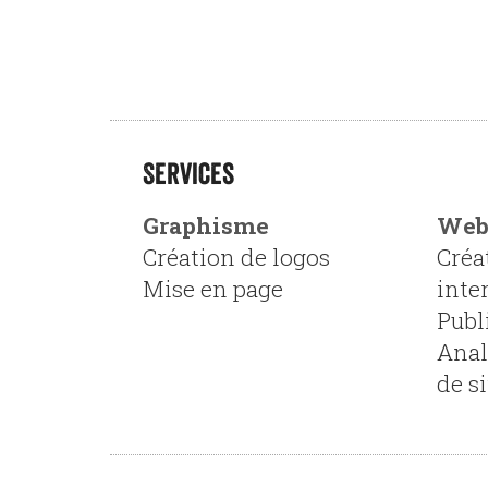
Services
Graphisme
We
Création de logos
Créa
Mise en page
inte
Publ
Anal
de s