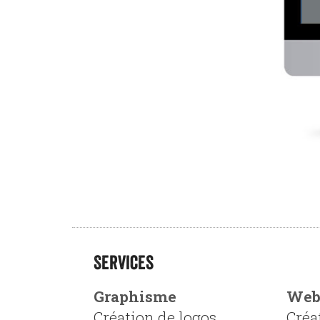
Services
Graphisme
We
Création de logos
Créa