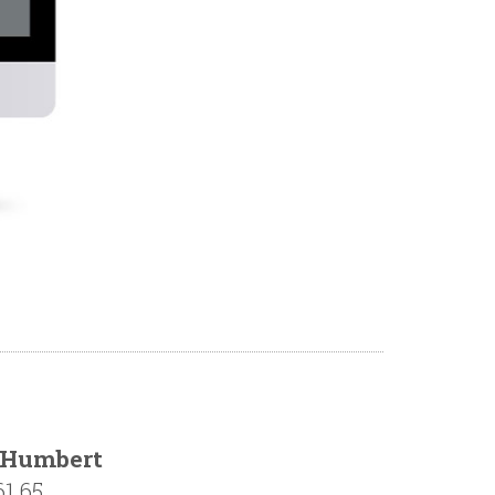
 Humbert
61 65