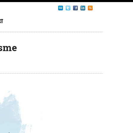
ct
isme